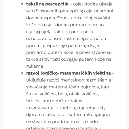
taktilna percepcija
– osjet dodira ubraja
se u 5 osnovnih percepcija; osjetni organi
dodira raspoređeni su po cijeloj površini
kože pa osjet dodira primamo preko
cijelog tijela; taktilna percepcija
označava sposobnost našega uma da
prima i prepoznaje podražaje koje
primamo putem kože, a prvenstveno se
takve aktivnosti odvijaju putem kože na
rukama
razvoj logičko-matematičkih vještina
–
uključuje razvoj mentalnog razmišljanja i
shvaćanja matematičkih pojmova, kao
što su veličina, boja, oblik, količina,
brojevi, aritmetički znakovi,
razvrstavanje, simetrija, mjerenje i sl.;
djeca najlakše uče matematiku igrajući
se stvarnim predmetima; između
ostaloga, svakodnevno razvrstavaju