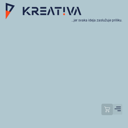
…jer svaka ideja zaslužuje priliku.
Moj raču