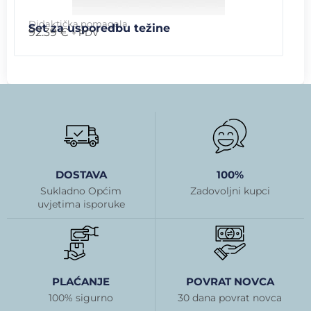
Didaktička pomagala
Set za usporedbu težine
92.39
€
+ PDV
DOSTAVA
100%
Sukladno Općim
Zadovoljni kupci
uvjetima isporuke
PLAĆANJE
POVRAT NOVCA
100% sigurno
30 dana povrat novca