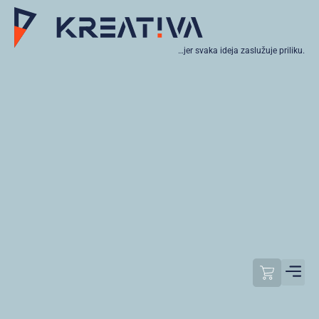
…jer svaka ideja zaslužuje priliku.
Moj raču