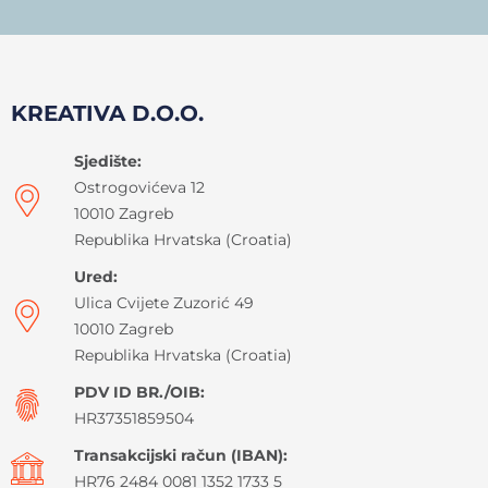
KREATIVA D.O.O.
Sjedište:
Ostrogovićeva 12
10010 Zagreb
Republika Hrvatska (Croatia)
Ured:
Ulica Cvijete Zuzorić 49
10010 Zagreb
Republika Hrvatska (Croatia)
PDV ID BR./OIB:
HR37351859504
Transakcijski račun (IBAN):
HR76 2484 0081 1352 1733 5