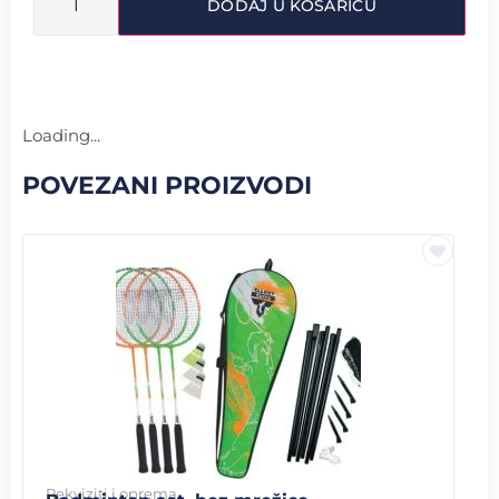
DODAJ U KOŠARICU
Loading...
POVEZANI PROIZVODI
Rekviziti i oprema