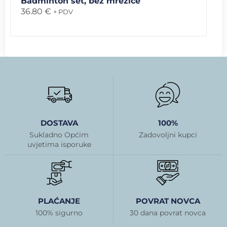
Badminton set, bez mrežice
36.80
€
+ PDV
DOSTAVA
100%
Sukladno Općim
Zadovoljni kupci
uvjetima isporuke
PLAĆANJE
POVRAT NOVCA
100% sigurno
30 dana povrat novca