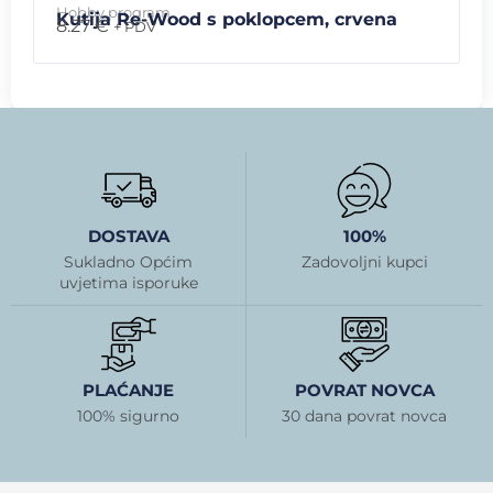
Hobby program
Kutija Re-Wood s poklopcem, crvena
8.27
€
+ PDV
DOSTAVA
100%
Sukladno Općim
Zadovoljni kupci
uvjetima isporuke
PLAĆANJE
POVRAT NOVCA
100% sigurno
30 dana povrat novca