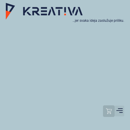
…jer svaka ideja zaslužuje priliku.
Moj raču