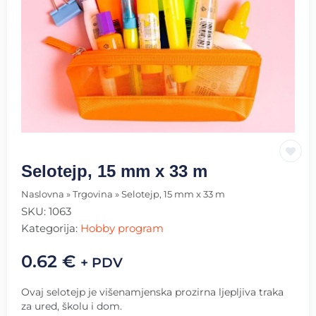
Selotejp, 15 mm x 33 m
Naslovna
»
Trgovina
»
Selotejp, 15 mm x 33 m
SKU:
1063
Kategorija:
Hobby program
0.62
€
+ PDV
Ovaj selotejp je višenamjenska prozirna ljepljiva traka
za ured, školu i dom.