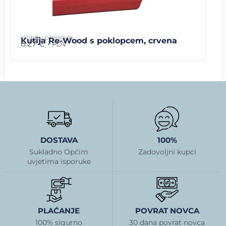
Hobby program
Kutija Re-Wood s poklopcem, crvena
8.27
€
+ PDV
DOSTAVA
100%
Sukladno Općim
Zadovoljni kupci
uvjetima isporuke
PLAĆANJE
POVRAT NOVCA
100% sigurno
30 dana povrat novca