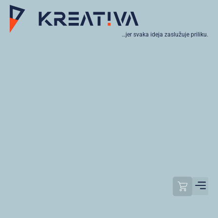
…jer svaka ideja zaslužuje priliku.
Moj raču