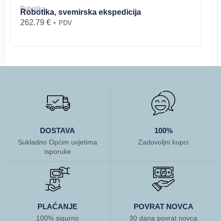
Robotika
Robotika, svemirska ekspedicija
262.79
€
+ PDV
DOSTAVA
100%
Sukladno Općim uvjetima
Zadovoljni kupci
isporuke
PLAĆANJE
POVRAT NOVCA
100% sigurno
30 dana povrat novca