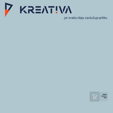
…jer svaka ideja zaslužuje priliku.
Moj račun
Odjavi se