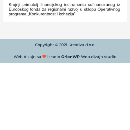
Copyright © 2021 Kreativa d.o.o.
Web dizajn sa
izradio
OrionWP
Web dizajn studio