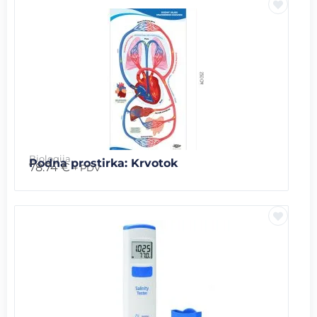
Biologija
Podna prostirka: Krvotok
78.74
€
+ PDV