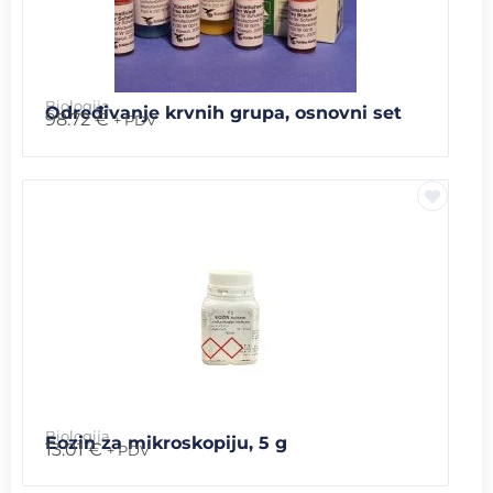
Biologija
Određivanje krvnih grupa, osnovni set
98.72
€
+ PDV
Biologija
Eozin za mikroskopiju, 5 g
13.01
€
+ PDV