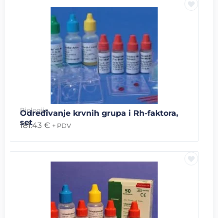
Biologija
Određivanje krvnih grupa i Rh-faktora,
set
181.43
€
+ PDV