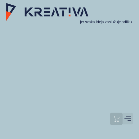
…jer svaka ideja zaslužuje priliku.
Moj raču