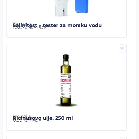
Biologija
Salinitest – tester za morsku vodu
102.76
€
+ PDV
Biologija
Ricinusovo ulje, 250 ml
6.39
€
+ PDV