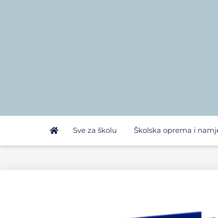
Sve za školu
Školska oprema i namj