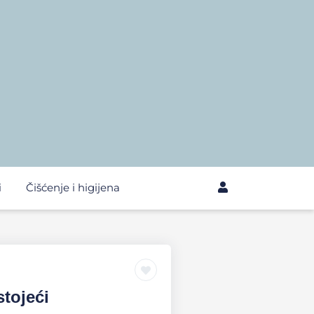
i
Čišćenje i higijena
stojeći