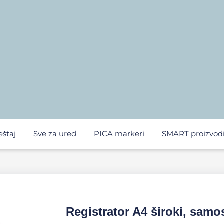
eštaj
Sve za ured
PICA markeri
SMART proizvod
Registrator A4 široki, samo