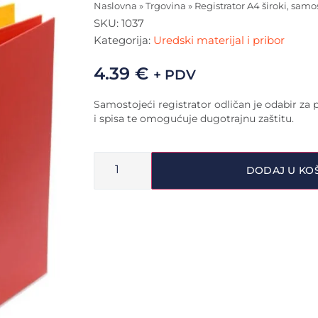
Naslovna
»
Trgovina
»
Registrator A4 široki, samo
SKU:
1037
Kategorija:
Uredski materijal i pribor
4.39
€
+ PDV
Samostojeći registrator odličan je odabir z
i spisa te omogućuje dugotrajnu zaštitu.
DODAJ U KO