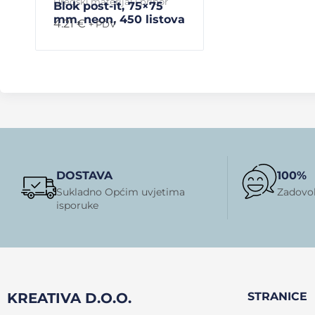
Uredski materijal i pribor
Blok post-it, 75×75
mm, neon, 450 listova
4.21
€
+ PDV
DOSTAVA
100%
Sukladno Općim uvjetima
Zadovol
isporuke
KREATIVA D.O.O.
STRANICE