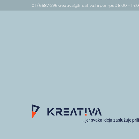
01 / 6687-296
kreativa@kreativa.hr
pon-pet: 8:00 – 14:
…jer svaka ideja zaslužuje pril