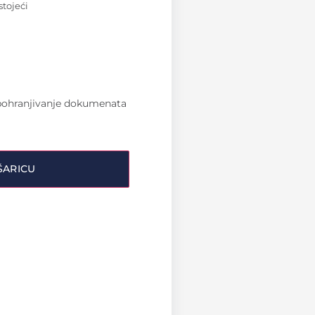
stojeći
a pohranjivanje dokumenata
ŠARICU