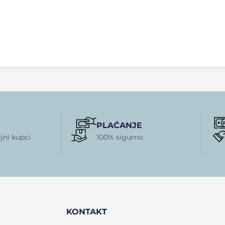
PLAĆANJE
jni kupci
100% sigurno
KONTAKT