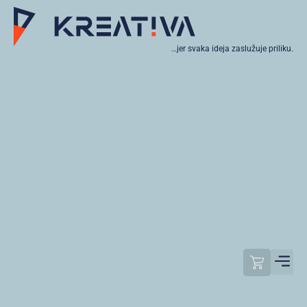
…jer svaka ideja zaslužuje priliku.
Moj raču