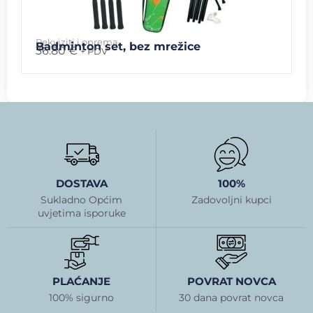
Rekviziti i oprema
Badminton set, bez mrežice
36.80
€
+ PDV
DOSTAVA
100%
Sukladno Općim
Zadovoljni kupci
uvjetima isporuke
PLAĆANJE
POVRAT NOVCA
100% sigurno
30 dana povrat novca