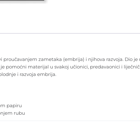
vi proučavanjem zametaka (embrija) i njihova razvoja. Dio je 
je pomoćni materijal u svakoj učionici, predavaonici i liječnič
odnje i razvoja embrija.
vom papiru
donjem rubu