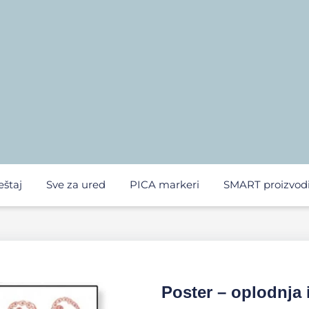
eštaj
Sve za ured
PICA markeri
SMART proizvod
Poster – oplodnja 