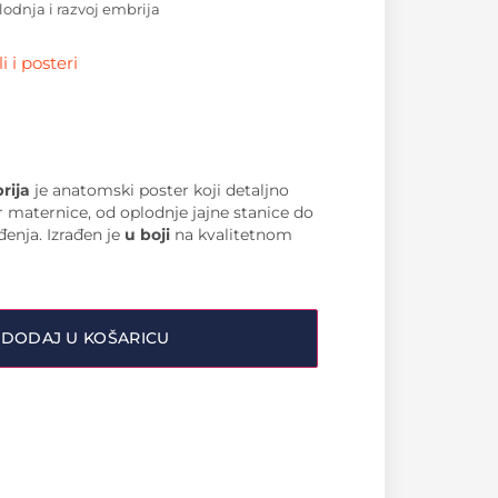
lodnja i razvoj embrija
 i posteri
rija
je anatomski poster koji detaljno
r maternice, od oplodnje jajne stanice do
đenja. Izrađen je
u boji
na kvalitetnom
DODAJ U KOŠARICU