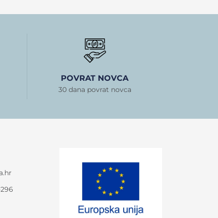
POVRAT NOVCA
30 dana povrat novca
a.hr
-296