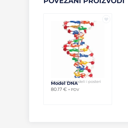
POVEZANI PROIZVODI
Anatomski modeli i posteri
Model DNA
80.17
€
+ PDV