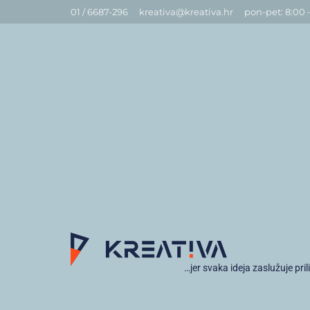
01 / 6687-296
kreativa@kreativa.hr
pon-pet: 8:00 
…jer svaka ideja zaslužuje pril