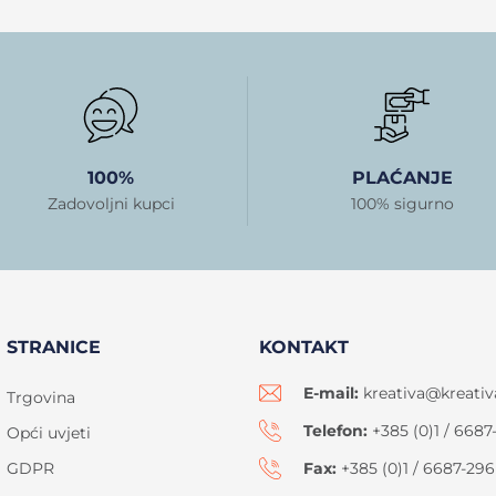
100%
PLAĆANJE
Zadovoljni kupci
100% sigurno
STRANICE
KONTAKT
E-mail:
kreativa@kreativ
Trgovina
Telefon:
+385 (0)1 / 6687
Opći uvjeti
GDPR
Fax:
+385 (0)1 / 6687-296