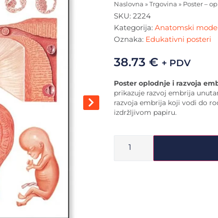
Naslovna
»
Trgovina
»
Poster – op
SKU:
2224
Kategorija:
Anatomski modeli
Oznaka:
Edukativni posteri
38.73
€
+ PDV
Poster oplodnje i razvoja emb
prikazuje razvoj embrija unuta
razvoja embrija koji vodi do ro
izdržljivom papiru.