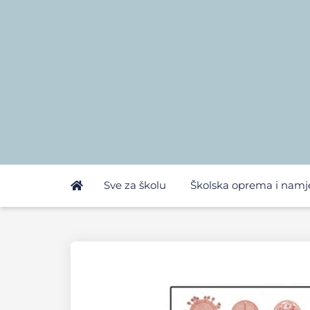
Sve za školu
Školska oprema i namj