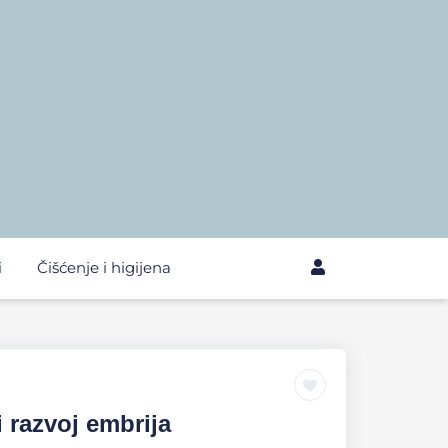
i
Čišćenje i higijena
i razvoj embrija