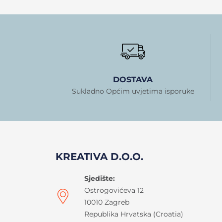
DOSTAVA
Sukladno Općim uvjetima isporuke
KREATIVA D.O.O.
Sjedište:
Ostrogovićeva 12
10010 Zagreb
Republika Hrvatska (Croatia)