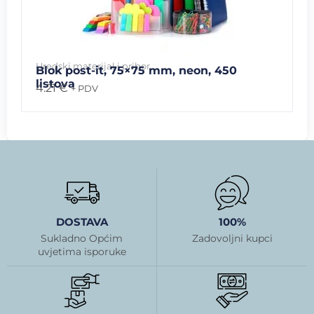
Uredski materijal i pribor
Blok post-it, 75×75 mm, neon, 450
listova
4.21
€
+ PDV
DOSTAVA
100%
Sukladno Općim
Zadovoljni kupci
uvjetima isporuke