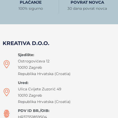
PLAĆANJE
POVRAT NOVCA
100% sigurno
30 dana povrat novca
KREATIVA D.O.O.
Sjedište:
Ostrogovićeva 12
10010 Zagreb
Republika Hrvatska (Croatia)
Ured:
Ulica Cvijete Zuzorić 49
10010 Zagreb
Republika Hrvatska (Croatia)
PDV ID BR./OIB:
HR37351859504