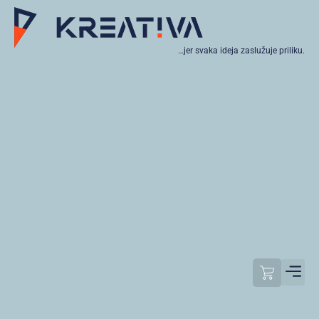
…jer svaka ideja zaslužuje priliku.
Moj raču