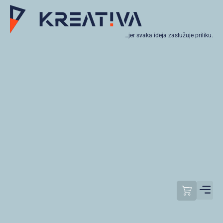
…jer svaka ideja zaslužuje priliku.
Moj raču