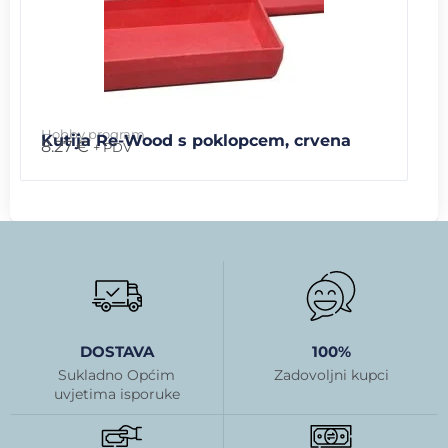
Hobby program
Kutija Re-Wood s poklopcem, crvena
8.27
€
+ PDV
DOSTAVA
100%
Sukladno Općim
Zadovoljni kupci
uvjetima isporuke