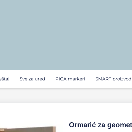
eštaj
Sve za ured
PICA markeri
SMART proizvod
Ormarić za geometr