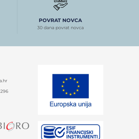
POVRAT NOVCA
30 dana povrat novca
a.hr
-296