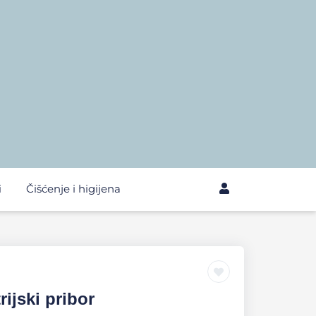
i
Čišćenje i higijena
ijski pribor