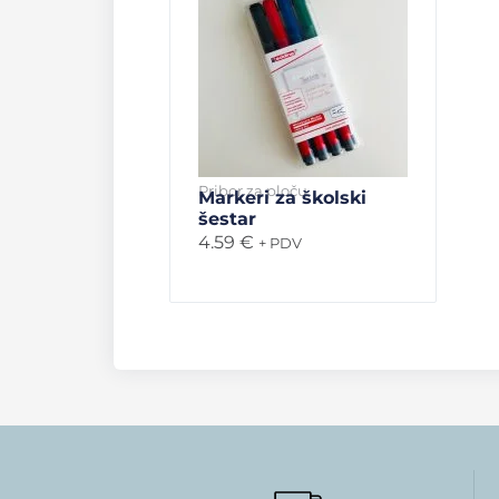
Pribor za ploču
Markeri za školski
šestar
4.59
€
+ PDV