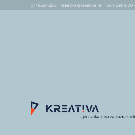
01 / 6687-296
kreativa@kreativa.hr
pon-pet: 8:00 
…jer svaka ideja zaslužuje pril