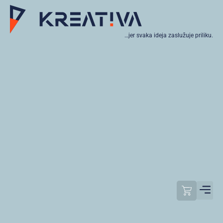
…jer svaka ideja zaslužuje priliku.
Moj raču