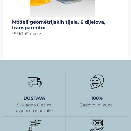
Matematički modeli
Modeli geometrijskih tijela, 6 dijelova,
transparentni
15.90
€
+ PDV
DOSTAVA
100%
Sukladno Općim
Zadovoljni kupci
uvjetima isporuke