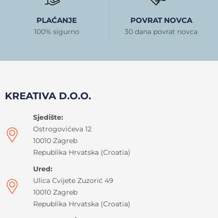
PLAĆANJE
POVRAT NOVCA
100% sigurno
30 dana povrat novca
KREATIVA D.O.O.
Sjedište:
Ostrogovićeva 12
10010 Zagreb
Republika Hrvatska (Croatia)
Ured:
Ulica Cvijete Zuzorić 49
10010 Zagreb
Republika Hrvatska (Croatia)