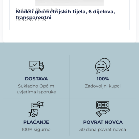
Matematički modeli
Modeli geometrijskih tijela, 6 dijelova,
transparentni
15.90
€
+ PDV
DOSTAVA
100%
Sukladno Općim
Zadovoljni kupci
uvjetima isporuke
PLAĆANJE
POVRAT NOVCA
100% sigurno
30 dana povrat novca