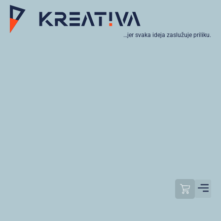
…jer svaka ideja zaslužuje priliku.
Moj raču