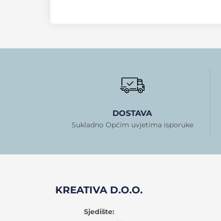
DOSTAVA
Sukladno Općim uvjetima isporuke
KREATIVA D.O.O.
Sjedište: