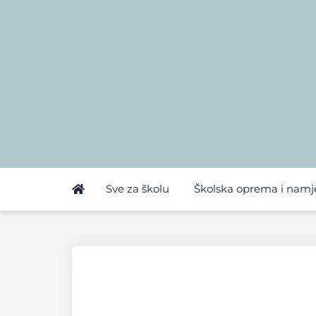
Sve za školu
Školska oprema i namj