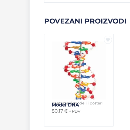
POVEZANI PROIZVODI
Anatomski modeli i posteri
Model DNA
80.17
€
+ PDV