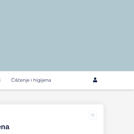
i
Čišćenje i higijena
ena