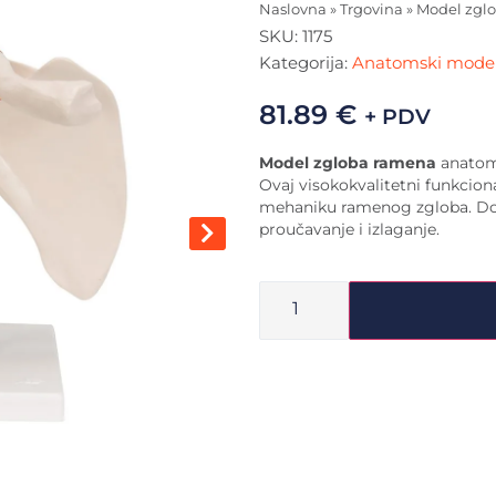
Naslovna
»
Trgovina
»
Model zgl
SKU:
1175
Kategorija:
Anatomski modeli
81.89
€
+ PDV
Model zgloba ramena
anatoms
Ovaj visokokvalitetni funkcion
mehaniku ramenog zgloba. Do
proučavanje i izlaganje.