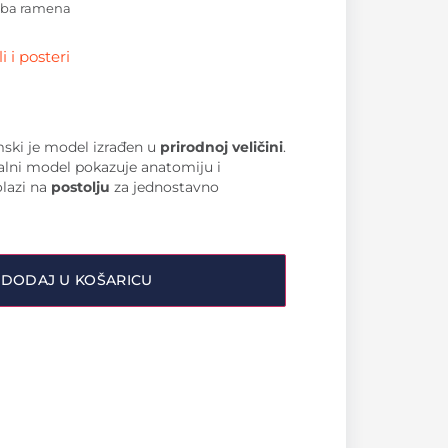
oba ramena
 i posteri
ki je model izrađen u
prirodnoj veličini
.
alni model pokazuje anatomiju i
lazi na
postolju
za jednostavno
DODAJ U KOŠARICU