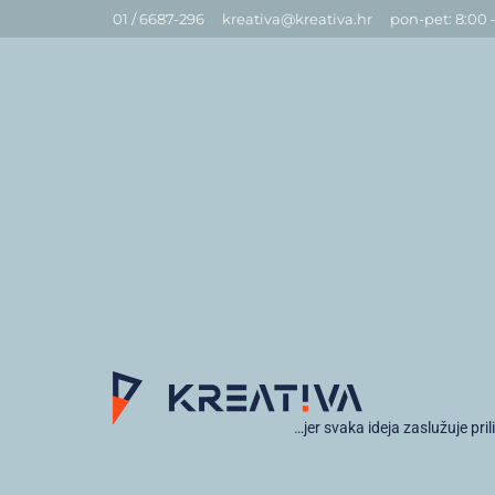
01 / 6687-296
kreativa@kreativa.hr
pon-pet: 8:00 
…jer svaka ideja zaslužuje pril