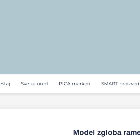
eštaj
Sve za ured
PICA markeri
SMART proizvod
Model zgloba ram