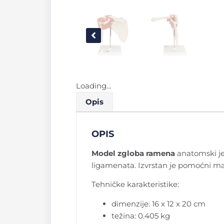
Loading...
Opis
OPIS
Model zgloba ramena
anatomski j
ligamenata. Izvrstan je pomoćni mate
Tehničke karakteristike:
dimenzije: 16 x 12 x 20 cm
težina: 0.405 kg