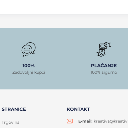
100%
PLAĆANJE
Zadovoljni kupci
100% sigurno
STRANICE
KONTAKT
E-mail:
kreativa@kreativ
Trgovina