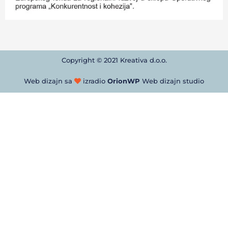
Copyright © 2021 Kreativa d.o.o.
Web dizajn sa
izradio
OrionWP
Web dizajn studio