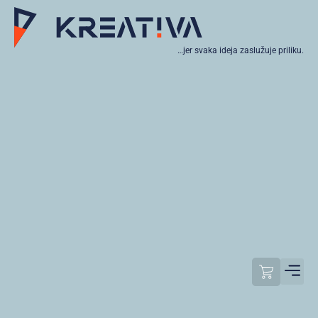
…jer svaka ideja zaslužuje priliku.
Moj raču