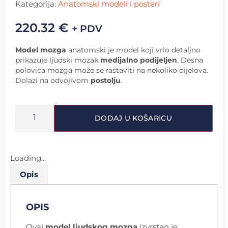
Kategorija:
Anatomski modeli i posteri
220.32
€
+ PDV
Model mozga
anatomski je model koji vrlo detaljno
prikazuje ljudski mozak
medijalno podijeljen
. Desna
polovica mozga može se rastaviti na nekoliko dijelova.
Dolazi na odvojivom
postolju
.
DODAJ U KOŠARICU
Loading...
Opis
OPIS
Ovaj
model ljudskog mozga
izvrstan je