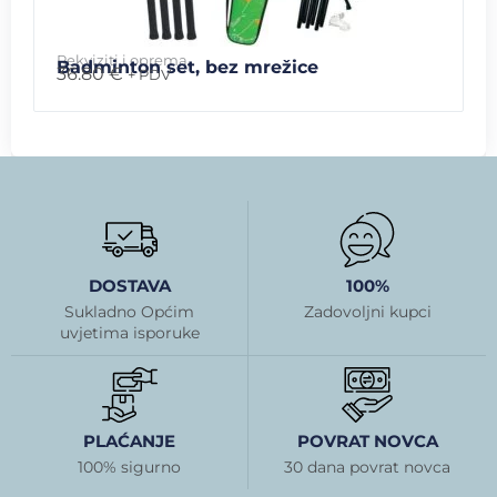
Rekviziti i oprema
Badminton set, bez mrežice
36.80
€
+ PDV
DOSTAVA
100%
Sukladno Općim
Zadovoljni kupci
uvjetima isporuke
PLAĆANJE
POVRAT NOVCA
100% sigurno
30 dana povrat novca