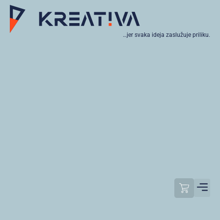
…jer svaka ideja zaslužuje priliku.
Moj raču