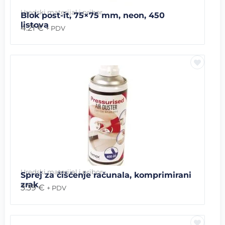
Uredski materijal i pribor
Blok post-it, 75×75 mm, neon, 450
listova
4.21
€
+ PDV
Uredski materijal i pribor
Sprej za čišćenje računala, komprimirani
zrak
3.39
€
+ PDV