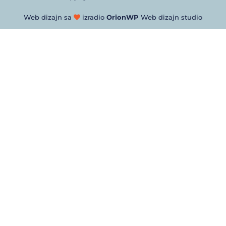
Web dizajn sa
izradio
OrionWP
Web dizajn studio