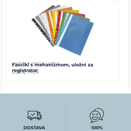
Uredski materijal i pribor
Fascikl s mehanizmom, uložni za
registrator
0.35
€
+ PDV
DOSTAVA
100%