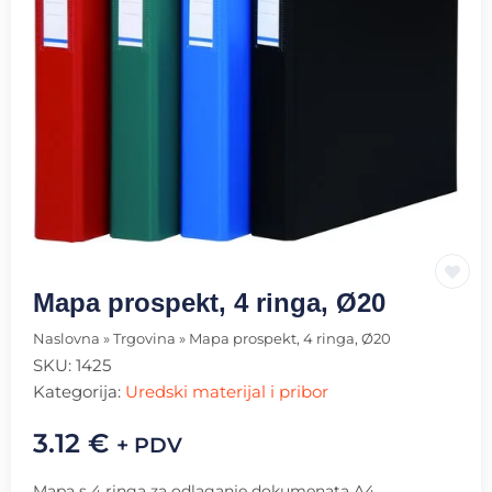
Mapa prospekt, 4 ringa, Ø20
Naslovna
»
Trgovina
»
Mapa prospekt, 4 ringa, Ø20
SKU:
1425
Kategorija:
Uredski materijal i pribor
3.12
€
+ PDV
Mapa s 4 ringa za odlaganje dokumenata A4.