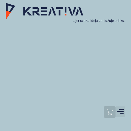
…jer svaka ideja zaslužuje priliku.
Moj raču