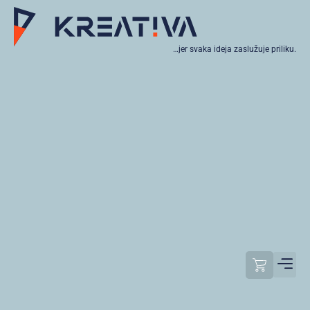
…jer svaka ideja zaslužuje priliku.
Moj raču