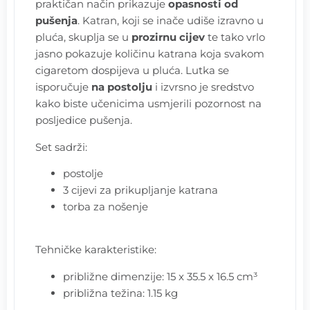
praktičan način prikazuje
opasnosti od
pušenja
. Katran, koji se inače udiše izravno u
pluća, skuplja se u
prozirnu cijev
te tako vrlo
jasno pokazuje količinu katrana koja svakom
cigaretom dospijeva u pluća. Lutka se
isporučuje
na postolju
i izvrsno je sredstvo
kako biste učenicima usmjerili pozornost na
posljedice pušenja.
Set sadrži:
postolje
3 cijevi za prikupljanje katrana
torba za nošenje
Tehničke karakteristike:
približne dimenzije: 15 x 35.5 x 16.5 cm³
približna težina: 1.15 kg