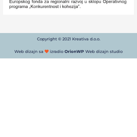
Copyright © 2021 Kreativa d.o.o.
Web dizajn sa
izradio
OrionWP
Web dizajn studio