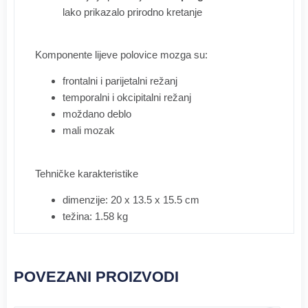
lako prikazalo prirodno kretanje
Komponente lijeve polovice mozga su:
frontalni i parijetalni režanj
temporalni i okcipitalni režanj
moždano deblo
mali mozak
Tehničke karakteristike
dimenzije: 20 x 13.5 x 15.5 cm
težina: 1.58 kg
POVEZANI PROIZVODI