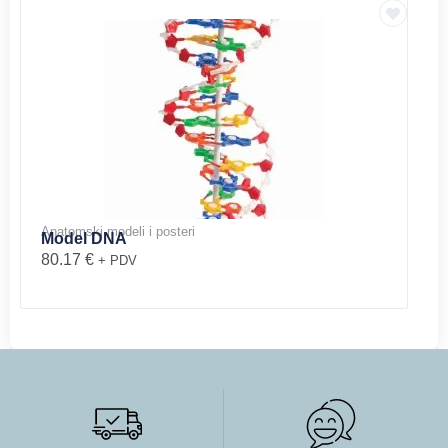
Anatomski modeli i posteri
Model DNA
80.17
€
+ PDV