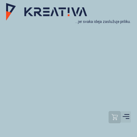
…jer svaka ideja zaslužuje priliku.
Moj račun
Odjavi se