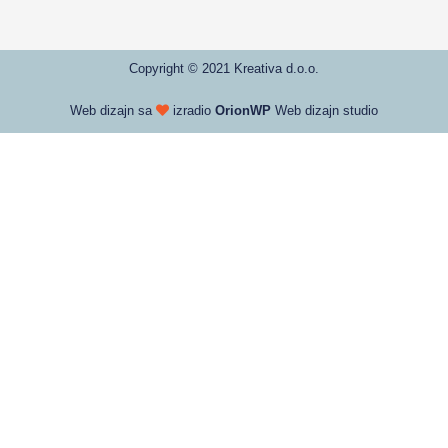
Copyright © 2021 Kreativa d.o.o.
Web dizajn sa
izradio
OrionWP
Web dizajn studio