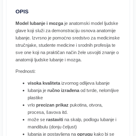
OPIS
Model lubanje i mozga
je anatomski model ljudske
glave koji služi za demonstraciju osnova anatomije
lubanje. Izvrsno je pomoćno sredstvo za medicinske
stručnjake, studente medicine i srodnih profesija te
sve one koji na praktičan način žele usvojiti znanje o
anatomiji ljudske lubanje i mozga.
Prednosti:
visoka kvaliteta
izvornog odlijeva lubanje
lubanja je
ručno izrađena
od tvrde, nelomljive
plastike
vrlo
precizan prikaz
pukotina, otvora,
procesa, šavova itd.
može se
rastaviti
na skalp, podlogu lubanje i
mandibulu (donju čeljust)
lubanja je postavljena na
oprugu
kako bi se