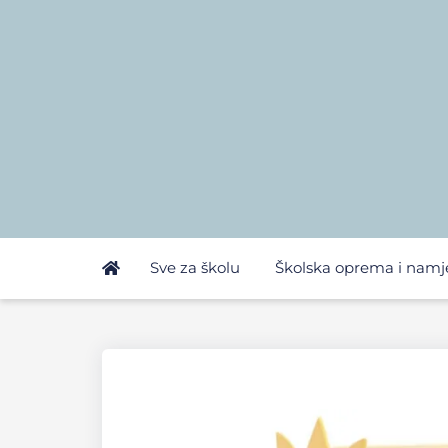
Sve za školu
Školska oprema i namj