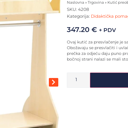
Naslovna
»
Trgovina
»
Kutić preo
SKU:
4208
Kategorija:
Didaktička poma
347.20
€
+ PDV
Ovaj kutić za presvlačenje je
Obožavaju se presvlačiti i uvla
prečka za odjeću daju puno pro
bočnoj strani nalazi se mali st