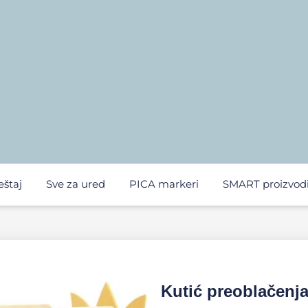
eštaj
Sve za ured
PICA markeri
SMART proizvod
Kutić preoblačenj