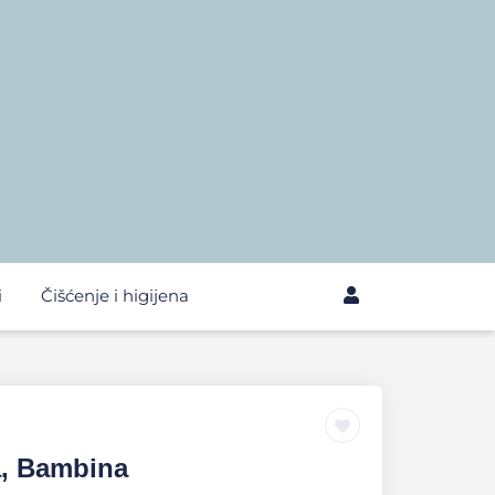
i
Čišćenje i higijena
a, Bambina