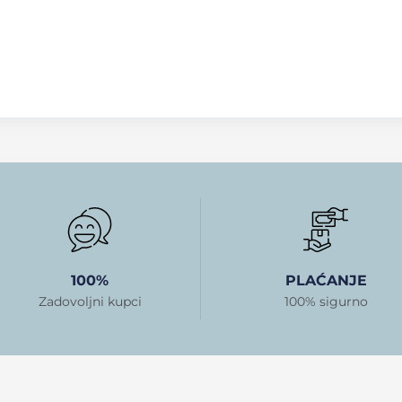
100%
PLAĆANJE
Zadovoljni kupci
100% sigurno