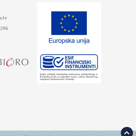
a.hr
-296