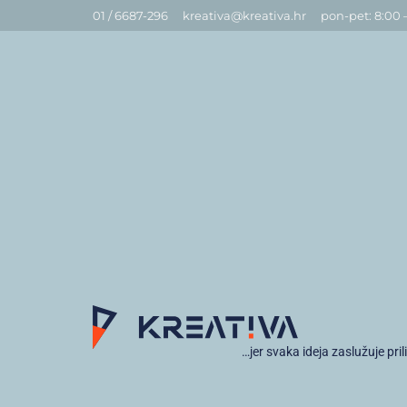
01 / 6687-296
kreativa@kreativa.hr
pon-pet: 8:00 
…jer svaka ideja zaslužuje pril