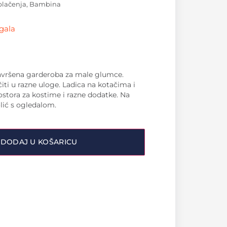
blačenja, Bambina
gala
 savršena garderoba za male glumce.
čiti u razne uloge. Ladica na kotačima i
stora za kostime i razne dodatke. Na
olić s ogledalom.
DODAJ U KOŠARICU