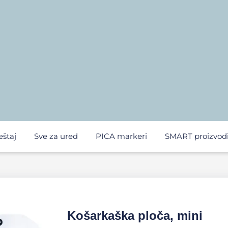
eštaj
Sve za ured
PICA markeri
SMART proizvod
Košarkaška ploča, mini