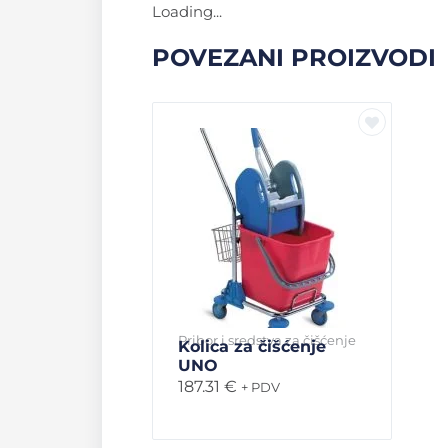
Loading...
POVEZANI PROIZVODI
Pribor i sredstva za čišćenje
Kolica za čišćenje
UNO
187.31
€
+ PDV