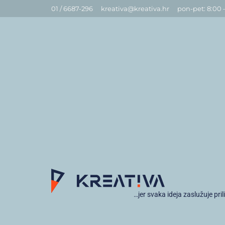
01 / 6687-296
kreativa@kreativa.hr
pon-pet: 8:00 
…jer svaka ideja zaslužuje pril