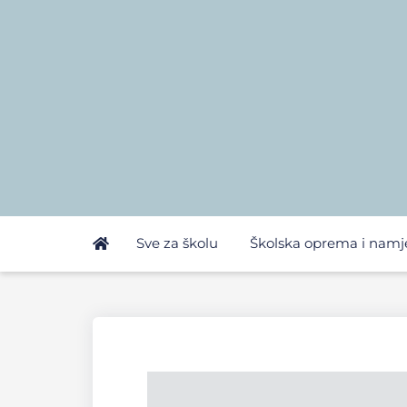
Sve za školu
Školska oprema i namj