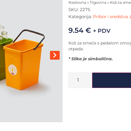
Naslovna
»
Trgovina
»
Koš za sme
SKU:
2275
Kategorija:
Pribor i sredstva 
9.54
€
+ PDV
Koš za smeće s pedalom omogu
otpada.
* Slika je simbolična.