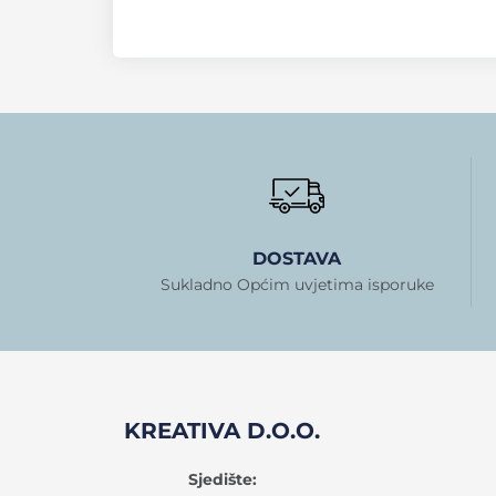
DOSTAVA
Sukladno Općim uvjetima isporuke
KREATIVA D.O.O.
Sjedište: