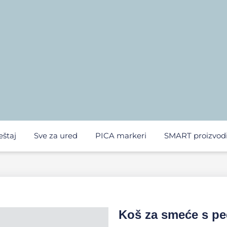
eštaj
Sve za ured
PICA markeri
SMART proizvod
Koš za smeće s pe