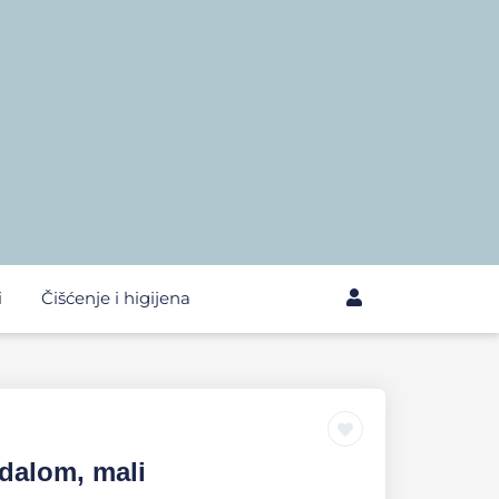
i
Čišćenje i higijena
dalom, mali