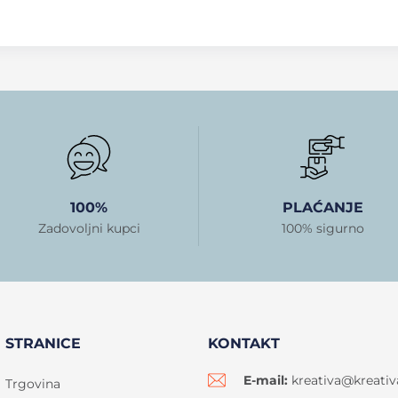
100%
PLAĆANJE
Zadovoljni kupci
100% sigurno
STRANICE
KONTAKT
E-mail:
kreativa@kreativ
Trgovina