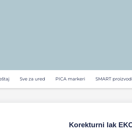
eštaj
Sve za ured
PICA markeri
SMART proizvod
Korekturni lak EK