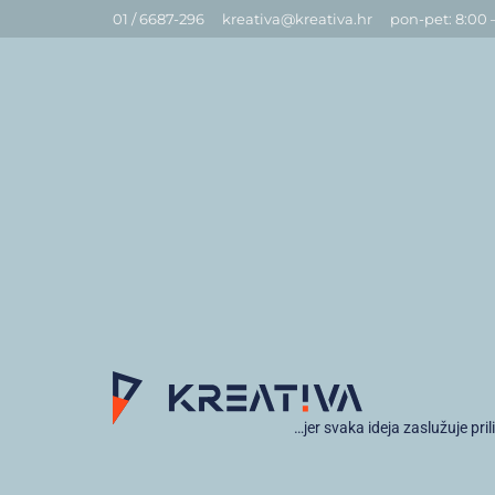
01 / 6687-296
kreativa@kreativa.hr
pon-pet: 8:00 
…jer svaka ideja zaslužuje pril