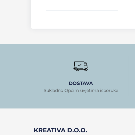
DOSTAVA
Sukladno Općim uvjetima isporuke
KREATIVA D.O.O.