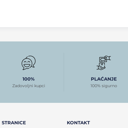
100%
PLAĆANJE
Zadovoljni kupci
100% sigurno
STRANICE
KONTAKT