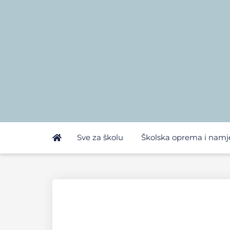
Sve za školu
Školska oprema i namj