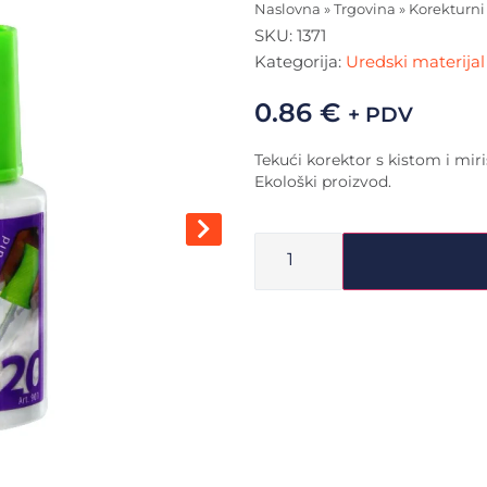
Naslovna
»
Trgovina
»
Korekturni
SKU:
1371
Kategorija:
Uredski materijal 
0.86
€
+ PDV
Tekući korektor s kistom i mir
Ekološki proizvod.