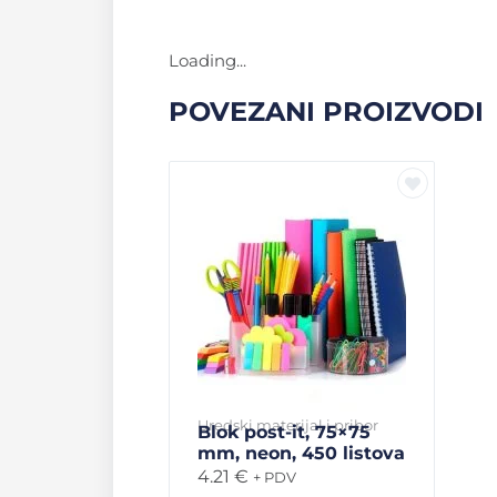
Loading...
POVEZANI PROIZVODI
Uredski materijal i pribor
Blok post-it, 75×75
mm, neon, 450 listova
4.21
€
+ PDV