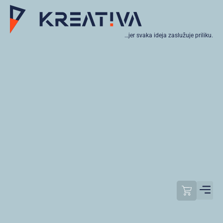
…jer svaka ideja zaslužuje priliku.
Moj raču