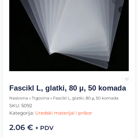
Fascikl L, glatki, 80 μ, 50 komada
Naslovna
»
Trgovina
»
Fascikl L, glatki, 80 μ, 50 komada
SKU:
5092
Kategorija:
Uredski materijal i pribor
2.06
€
+ PDV