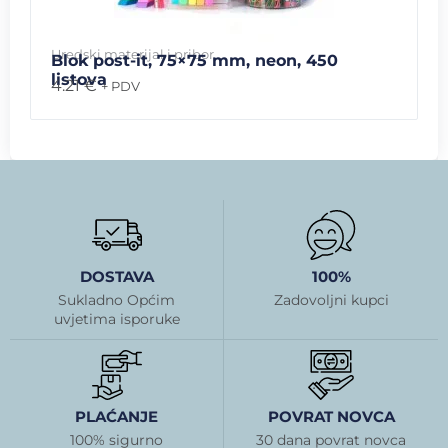
Uredski materijal i pribor
Blok post-it, 75×75 mm, neon, 450
listova
4.21
€
+ PDV
DOSTAVA
100%
Sukladno Općim
Zadovoljni kupci
uvjetima isporuke
PLAĆANJE
POVRAT NOVCA
100% sigurno
30 dana povrat novca