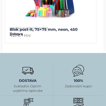
Uredski materijal i pribor
Blok post-it, 75×75 mm, neon, 450
listova
4.21
€
+ PDV
DOSTAVA
100%
Sukladno Općim
Zadovoljni kupci
uvjetima isporuke