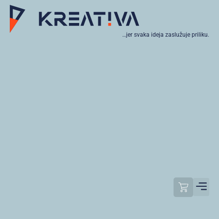
…jer svaka ideja zaslužuje priliku.
Moj raču