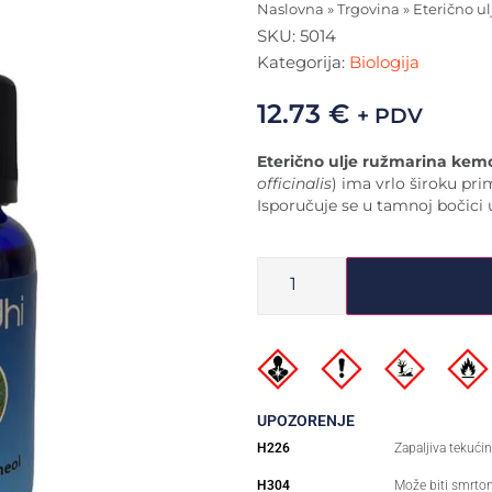
Naslovna
»
Trgovina
»
Eterično ul
SKU:
5014
Kategorija:
Biologija
12.73
€
+ PDV
Eterično ulje ružmarina kemo
officinalis
) ima vrlo široku pr
Isporučuje se u tamnoj bočici u
UPOZORENJE
H226
Zapaljiva tekućin
H304
Može biti smrton