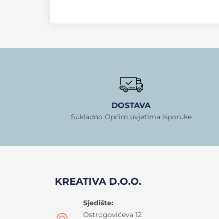
DOSTAVA
Sukladno Općim uvjetima isporuke
KREATIVA D.O.O.
Sjedište:
Ostrogovićeva 12