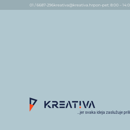
01 / 6687-296
kreativa@kreativa.hr
pon-pet: 8:00 – 14:
…jer svaka ideja zaslužuje pril