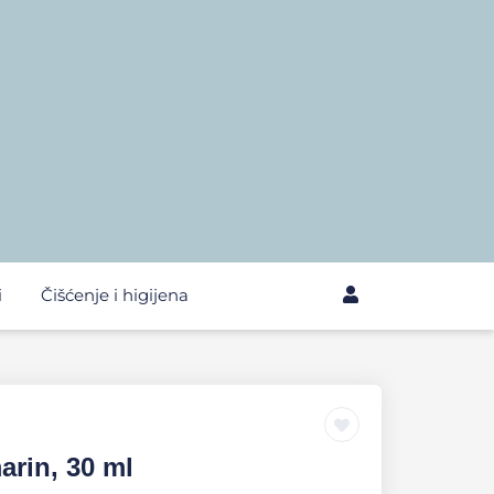
i
Čišćenje i higijena
arin, 30 ml