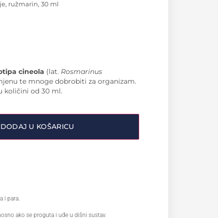
je, ružmarin, 30 ml
tipa cineola
(lat.
Rosmarinus
imjenu te mnoge dobrobiti za organizam.
 količini od 30 ml.
DODAJ U KOŠARICU
a i para.
osno ako se proguta i uđe u dišni sustav.