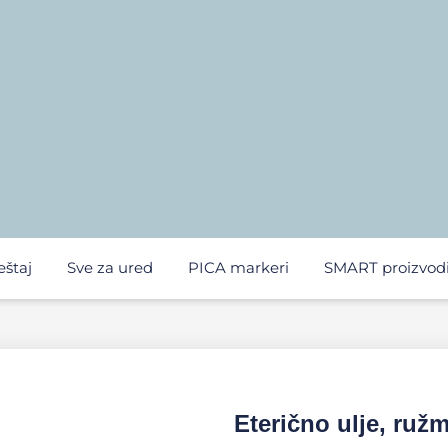
eštaj
Sve za ured
PICA markeri
SMART proizvod
Eterično ulje, ružm