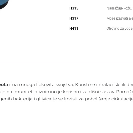
H315
Nadražuje kožu.
H317
Može izazvati ale
H411
Otrovno za voden
eola
ima mnoga ljekovita svojstva. Koristi se inhalacijski ili 
luje na imunitet, a iznimno je korisno i za dišni sustav. Poma
nih bakterija i gljivica te se koristi za poboljšanje cirkulacije 