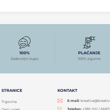
100%
PLAĆANJE
Zadovoljni kupci
100% sigurno
STRANICE
KONTAKT
E-mail:
kreativa@kreativ
Trgovina
Telefon:
+385 (0)1 / 6687
Opći uvjeti