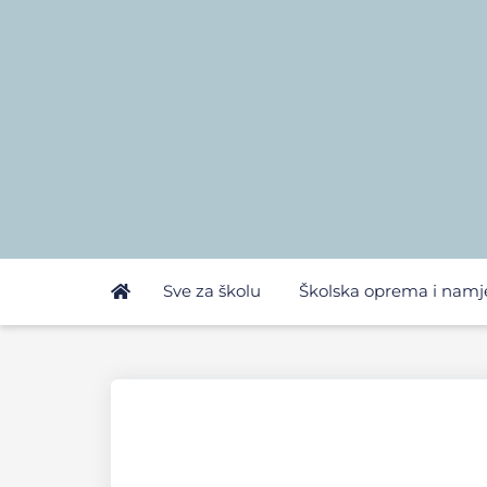
Sve za školu
Školska oprema i namj