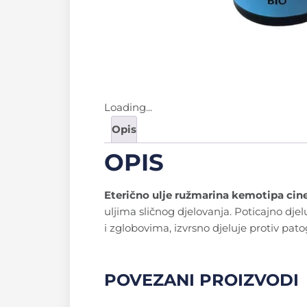
Loading...
Opis
OPIS
Eterično ulje ružmarina kemotipa cin
uljima sličnog djelovanja. Poticajno dje
i zglobovima, izvrsno djeluje protiv patoge
POVEZANI PROIZVODI