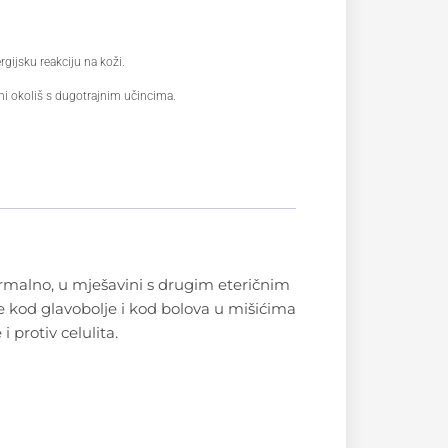
rgijsku reakciju na koži.
i okoliš s dugotrajnim učincima.
dermalno, u mješavini s drugim eteričnim
že kod glavobolje i kod bolova u mišićima
i protiv celulita.