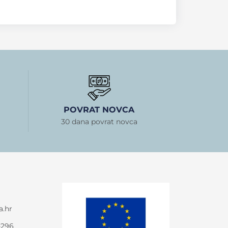
POVRAT NOVCA
30 dana povrat novca
a.hr
-296