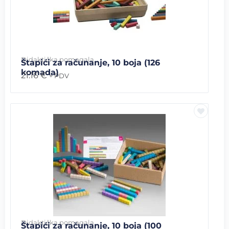
Didaktička pomagala
Štapići za računanje, 10 boja (126
komada)
21.16
€
+ PDV
Didaktička pomagala
Štapići za računanje, 10 boja (100