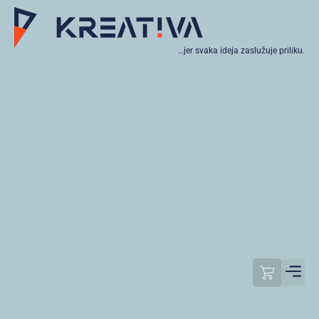
…jer svaka ideja zaslužuje priliku.
Moj raču