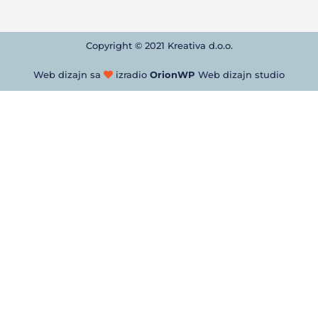
Copyright © 2021 Kreativa d.o.o.
Web dizajn sa
izradio
OrionWP
Web dizajn studio