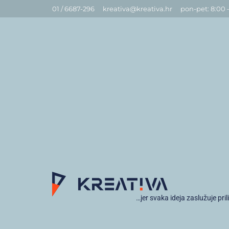
01 / 6687-296
kreativa@kreativa.hr
pon-pet: 8:00 
…jer svaka ideja zaslužuje pril