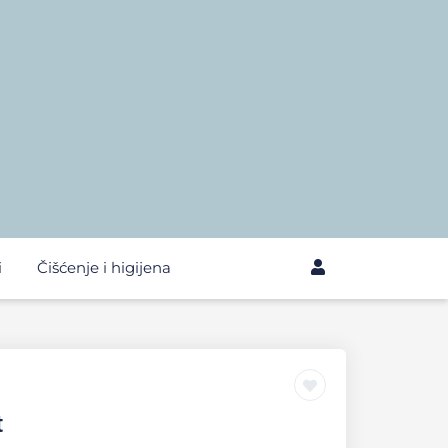
i
Čišćenje i higijena
t