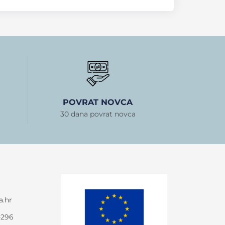
POVRAT NOVCA
30 dana povrat novca
a.hr
-296