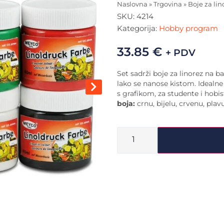
Naslovna
»
Trgovina
»
Boje za lin
SKU:
4214
Kategorija:
Hobby program
33.85
€
+ PDV
Set sadrži boje za linorez na 
lako se nanose kistom. Idealne
s grafikom, za studente i hobis
boja:
crnu, bijelu, crvenu, plav