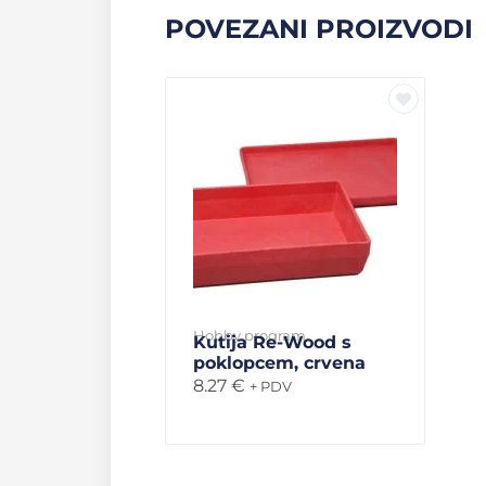
POVEZANI PROIZVODI
Hobby program
Kutija Re-Wood s
poklopcem, crvena
8.27
€
+ PDV