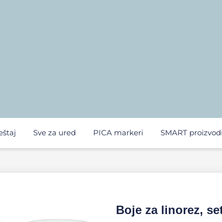
eštaj
Sve za ured
PICA markeri
SMART proizvod
Boje za linorez, se