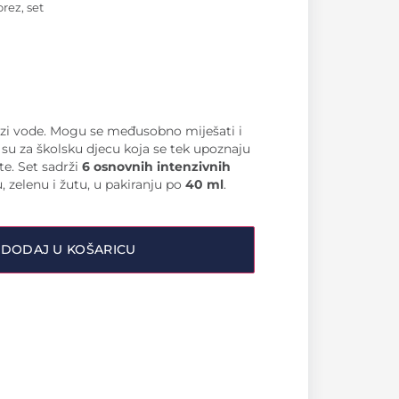
orez, set
bazi vode. Mogu se međusobno miješati i
 su za školsku djecu koja se tek upoznaju
te. Set sadrži
6 osnovnih intenzivnih
u, zelenu i žutu, u pakiranju po
40 ml
.
DODAJ U KOŠARICU