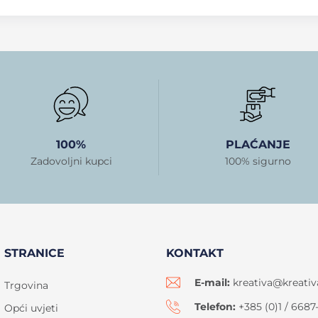
100%
PLAĆANJE
Zadovoljni kupci
100% sigurno
STRANICE
KONTAKT
E-mail:
kreativa@kreativ
Trgovina
Telefon:
+385 (0)1 / 6687
Opći uvjeti