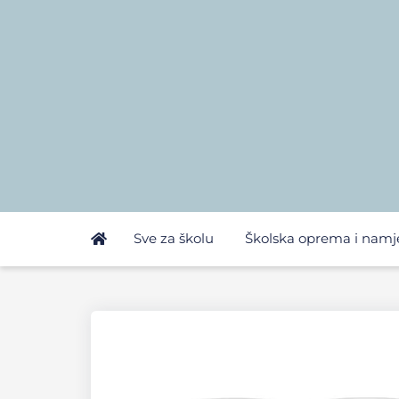
Sve za školu
Školska oprema i namj