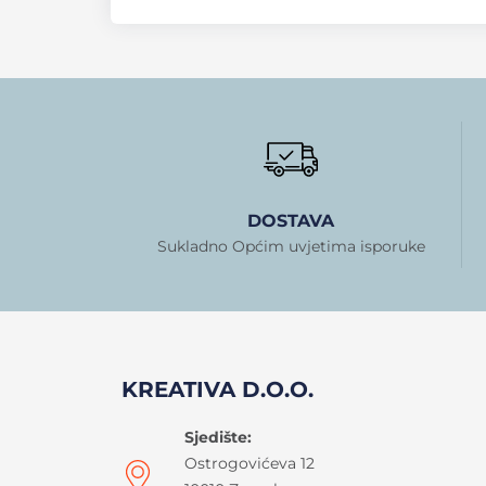
DOSTAVA
Sukladno Općim uvjetima isporuke
KREATIVA D.O.O.
Sjedište:
Ostrogovićeva 12