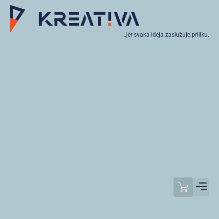
…jer svaka ideja zaslužuje priliku.
Moj raču