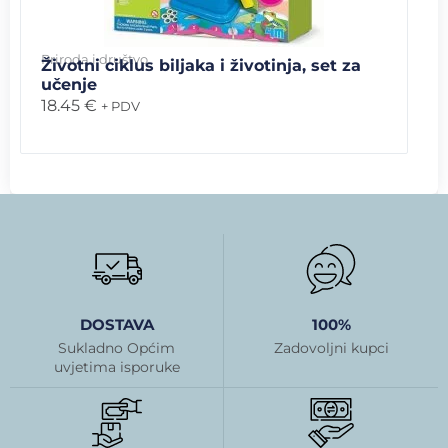
Priroda i društvo
Životni ciklus biljaka i životinja, set za
učenje
18.45
€
+ PDV
DOSTAVA
100%
Sukladno Općim
Zadovoljni kupci
uvjetima isporuke