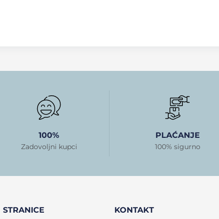
100%
PLAĆANJE
Zadovoljni kupci
100% sigurno
STRANICE
KONTAKT