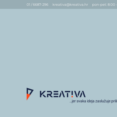
01 / 6687-296
kreativa@kreativa.hr
pon-pet: 8:00 
…jer svaka ideja zaslužuje pril