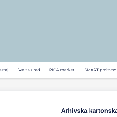
eštaj
Sve za ured
PICA markeri
SMART proizvod
Arhivska kartonska