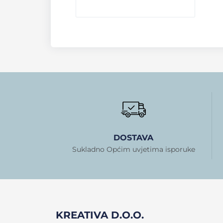
DOSTAVA
Sukladno Općim uvjetima isporuke
KREATIVA D.O.O.