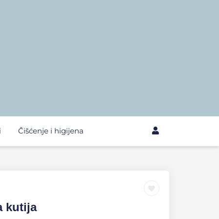
i
Čišćenje i higijena
 kutija