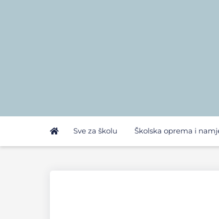
Sve za školu
Školska oprema i namj