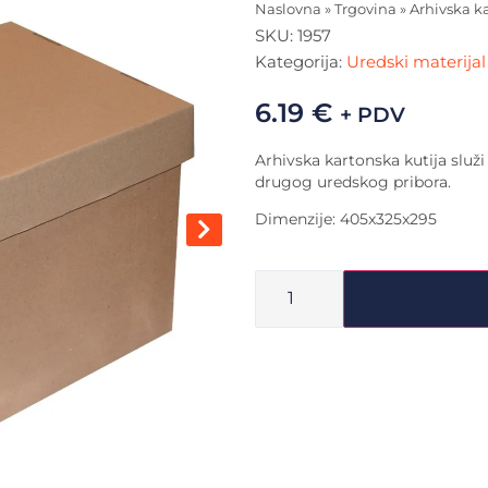
Naslovna
»
Trgovina
»
Arhivska k
SKU:
1957
Kategorija:
Uredski materijal 
6.19
€
+ PDV
Arhivska kartonska kutija služi 
drugog uredskog pribora.
Dimenzije: 405x325x295