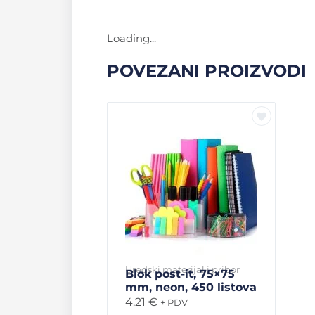
Loading...
POVEZANI PROIZVODI
Uredski materijal i pribor
Blok post-it, 75×75
mm, neon, 450 listova
4.21
€
+ PDV